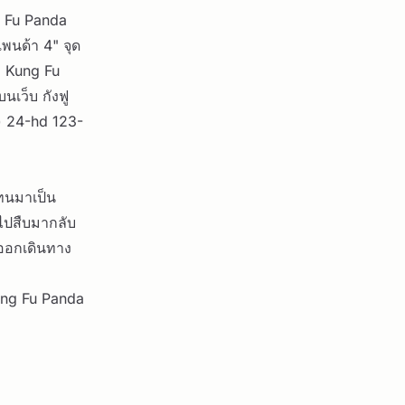
g Fu Panda
แพนด้า 4" จุด
ี』Kung Fu
นเว็บ กังฟู
) 24-hd 123-
ทนมาเป็น
บไปสืบมากลับ
องออกเดินทาง
Kung Fu Panda