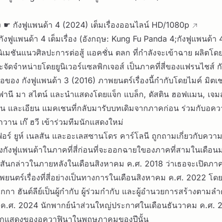
อง ☛
กังฟูแพนด้า 4 (2024) เต็มเรื่องออนไลน์ HD/1080p
กังฟูแพนด้า 4 เต็มเรื่อง (อังกฤษ: Kung Fu Panda 4;กังฟูแพนด้า 4
เมชันแนวศิลปะการต่อสู้ แอคชั่น ตลก ที่กำลังจะเข้าฉาย ผลิตโดยด
ะจัดจำหน่ายโดยยูนิเวอร์แซลพิกเจอส์ เป็นภาคที่สี่ของแฟรนไชส์ ก
อของ กังฟูแพนด้า 3 (2016) ภาพยนตร์เรื่องนี้กำกับโดยไมค์ มิตเ
านี มา สไตน์ และนำแสดงโดยแจ็ก แบล็ก, ดัสติน ฮอฟแมน, เจมส
น และเอียน แมคเชนที่กลับมารับบทเดิมจากภาคก่อน ร่วมกับอคว
วาน เก๊ ฮวี เข้าร่วมทีมนักแสดงใหม่
ิเฟอร์ ยูห์ เนลสัน และอะเลสซานโดร คาร์โลนี ถูกถามเกี่ยวกับควา
องกังฟูแพนด้าในภาคที่สี่ก่อนที่จะออกฉายใของภาคที่สามในเดือ
ันกล่าวในภายหลังในเดือนสิงหาคม ค.ศ. 2018 ว่าเธอจะเปิดภาคที่ส
ยนตร์เรื่องที่สี่อย่างเป็นทางการในเดือนสิงหาคม ค.ศ. 2022 โดย
กกา ฮันต์ลีย์เป็นผู้กำกับ ผู้ร่วมกำกับ และผู้อำนวยการสร้างตามล
 ค.ศ. 2024 นักพากย์นำส่วนใหญ่ประกาศในเดือนธันวาคม ค.ศ. 
นักแสดงของอควาฟินาในพฤษภาคมของปีนั้น