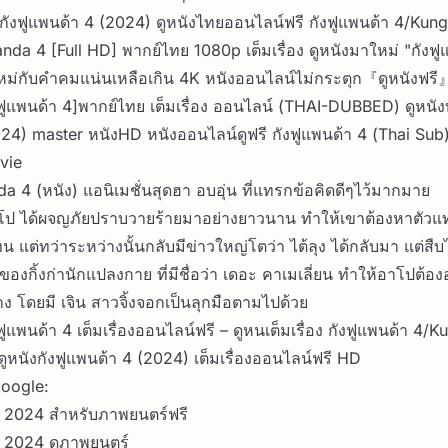
 กังฟูแพนด้า 4 (2024) ดูหนังไทยออนไลน์ฟรี กังฟูแพนด้า 4/Kun
da 4 [Full HD] พากย์ไทย 1080p เต็มเรื่อง ดูหนังมาใหม่ "กังฟู
หม่กับคำคมแน่นเหลือเกิน 4K หนังออนไลน์ไม่กระตุก『ดูหนังฟร
ฟูแพนด้า 4]พากย์ไทย เต็มเรื่อง ออนไลน์ (THAI-DUBBED) ดูหนังบ
24) master หนังHD หนังออนไลน์ดูฟรี กังฟูแพนด้า 4 (Thai Sub
vie
a 4 (หนัง) แอนิเมชั่นสุดฮา อบอุ่น ที่แทรกข้อคิดดีๆไว้มากมาย
าโป ได้ผจญภัยปราบวายร้ายมาอย่างยาวนาน ทำให้เขาต้องหาตัวแ
 แต่ทว่าระหว่างนั้นกลับมีข่าวใหญ่โตว่า ไต้ลุง ได้กลับมา แต่สื
อของกิ้งก่านักแปลงกาย ที่มีชื่อว่า เดอะ คาเมเลี่ยน ทำให้อาโปต้
งนาง โดยมี เจิน สาวจิ้งจอกเป็นลุกมือตามไปด้วย
ฟูแพนด้า 4 เต็มเรื่องออนไลน์ฟรี – ดูหนเต็มเรื่อง กังฟูแพนด้า 4/
ูหนังกังฟูแพนด้า 4 (2024) เต็มเรื่องออนไลน์ฟรี HD
oogle:
4 2024 สำหรับภาพยนตร์ฟรี
4 2024 ดูภาพยนตร์