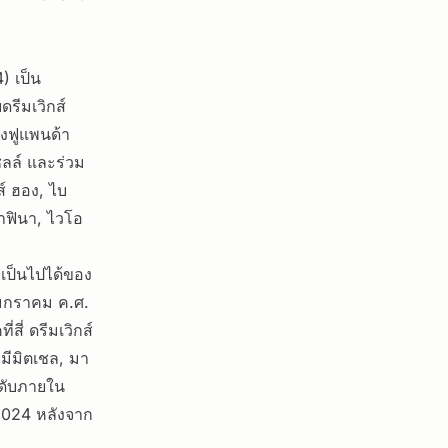
) เป็น
รีมเวิกส์
ังฟูแพนด้า
ชลล์ และร่วม
์ ฮอง, ไบ
าฟินา, ไวโอ
มเป็นไปได้ของ
นมกราคม ค.ศ.
ี่ ดรีมเวิกส์
มีมิตเชล, มา
ำดับภายใน
2024 หลังจาก